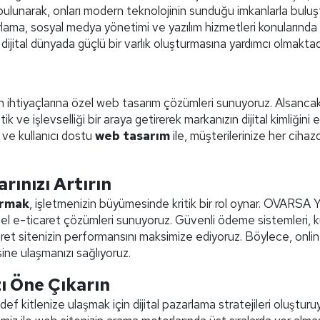
 bulunarak, onları modern teknolojinin sunduğu imkanlarla buluş
zarlama, sosyal medya yönetimi ve yazılım hizmetleri konularında
ijital dünyada güçlü bir varlık oluşturmasına yardımcı olmaktadı
n ihtiyaçlarına özel web tasarım çözümleri sunuyoruz. Alsancak
tik ve işlevselliği bir araya getirerek markanızın dijital kimliğini e
 ve kullanıcı dostu
web tasarım
ile, müşterilerinize her cihaz
rınızı Artırın
urmak
, işletmenizin büyümesinde kritik bir rol oynar. OVARSA Y
özel e-ticaret çözümleri sunuyoruz. Güvenli ödeme sistemleri, ku
caret sitenizin performansını maksimize ediyoruz. Böylece, onli
esine ulaşmanızı sağlıyoruz.
zı Öne Çıkarın
ef kitlenize ulaşmak için dijital pazarlama stratejileri oluşturu