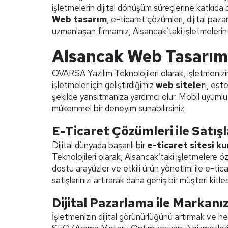
işletmelerin dijital dönüşüm süreçlerine katkıda
Web tasarım
, e-ticaret çözümleri, dijital pa
uzmanlaşan firmamız, Alsancak’taki işletmelerin d
Alsancak Web Tasarım
OVARSA Yazılım Teknolojileri olarak, işletmenizi
işletmeler için geliştirdiğimiz
web siteler
i, este
şekilde yansıtmanıza yardımcı olur. Mobil uyumlu
mükemmel bir deneyim sunabilirsiniz.
E-Ticaret Çözümleri ile Satışla
Dijital dünyada başarılı bir
e-ticaret sitesi k
Teknolojileri olarak, Alsancak’taki işletmelere 
dostu arayüzler ve etkili ürün yönetimi ile e-ti
satışlarınızı artırarak daha geniş bir müşteri kitl
Dijital Pazarlama ile Markanı
İşletmenizin dijital görünürlüğünü artırmak ve hed