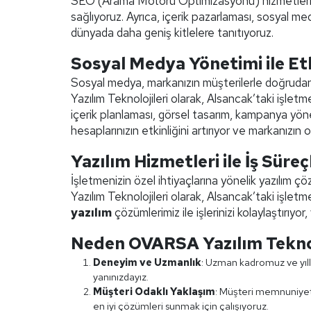
SEO (Arama Motoru Optimizasyonu) hizmetlerimiz
sağlıyoruz. Ayrıca, içerik pazarlaması, sosyal me
dünyada daha geniş kitlelere tanıtıyoruz.
Sosyal Medya Yönetimi ile Etk
Sosyal medya, markanızın müşterilerle doğrudan
Yazılım Teknolojileri olarak, Alsancak’taki işl
içerik planlaması, görsel tasarım, kampanya yöne
hesaplarınızın etkinliğini artırıyor ve markanızın 
Yazılım Hizmetleri ile İş Süreç
İşletmenizin özel ihtiyaçlarına yönelik yazılım ç
Yazılım Teknolojileri olarak, Alsancak’taki işle
yazılım
çözümlerimiz ile işlerinizi kolaylaştırıyor
Neden OVARSA Yazılım Teknol
Deneyim ve Uzmanlık
: Uzman kadromuz ve yılla
yanınızdayız.
Müşteri Odaklı Yaklaşım
: Müşteri memnuniyeti
en iyi çözümleri sunmak için çalışıyoruz.