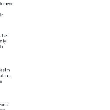
turuyor.
r.
’taki
n iyi
da
azılım
llanıcı
ne
yoruz.