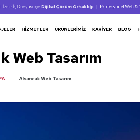
İzmir İş Dünyası için
Dijital Çözüm Ortaklığı
|
Profesyonel Web & Y
OJELER
HIZMETLER
ÜRÜNLERIMIZ
KARIYER
BLOG
ak Web Tasarım
FA
Alsancak Web Tasarım