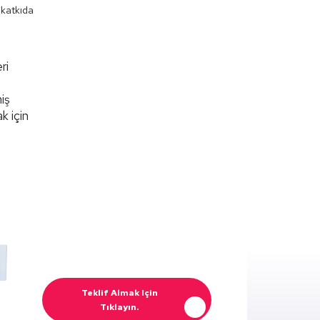
 katkıda
ri
miş
k için
Teklif Almak Için
Tıklayın.