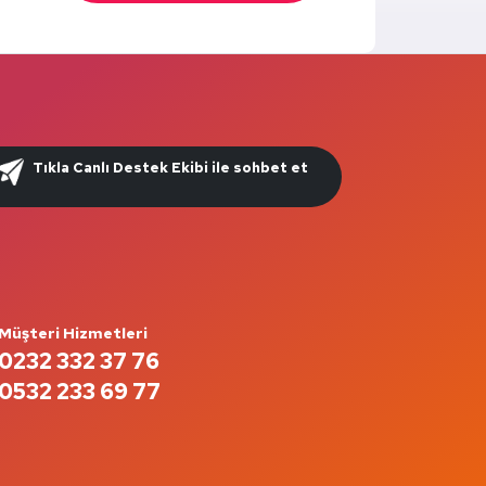
Tıkla Canlı Destek Ekibi ile sohbet et
Müşteri Hizmetleri
0232 332 37 76
0532 233 69 77