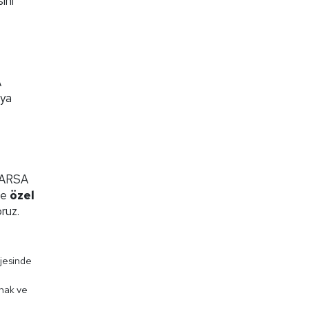
ını
A
dya
OVARSA
ve
özel
oruz.
ojesinde
amak ve