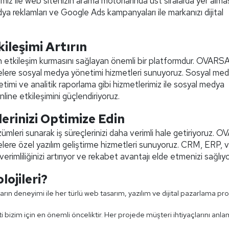
 ile web sitenizin arama motorlarında üst sıralarda yer almas
dya reklamları ve Google Ads kampanyaları ile markanızı dijital
ileşimi Artırın
 etkileşim kurmasını sağlayan önemli bir platformdur. OVARS
etmelere sosyal medya yönetimi hizmetleri sunuyoruz. Sosyal me
timi ve analitik raporlama gibi hizmetlerimiz ile sosyal medya
online etkileşimini güçlendiriyoruz.
lerinizi Optimize Edin
özümleri sunarak iş süreçlerinizi daha verimli hale getiriyoruz. 
tmelere özel yazılım geliştirme hizmetleri sunuyoruz. CRM, ERP, 
, verimliliğinizi artırıyor ve rekabet avantajı elde etmenizi sağlıy
ojileri?
rın deneyimi ile her türlü web tasarım, yazılım ve dijital pazarlama pr
 bizim için en önemli önceliktir. Her projede müşteri ihtiyaçlarını anl