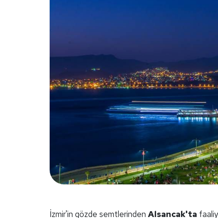
İzmir'in gözde semtlerinden
Alsancak'ta
faaliy