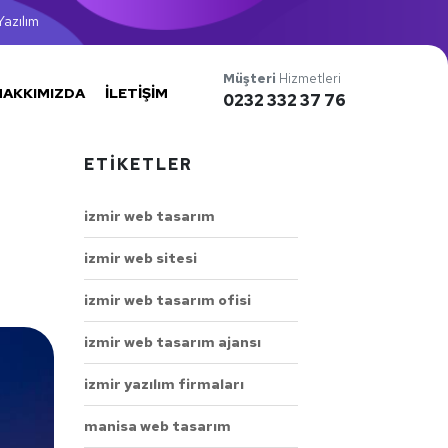
azılım
Müşteri
Hizmetleri
HAKKIMIZDA
İLETIŞIM
0232 332 37 76
ETIKETLER
izmir web tasarım
izmir web sitesi
izmir web tasarım ofisi
izmir web tasarım ajansı
izmir yazılım firmaları
manisa web tasarım