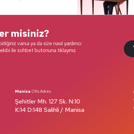
ter misiniz?
irliğiniz varsa ya da size nasıl yardımcı
ekibi ile sohbet butonuna tıklayınız.
Manisa
Ofis Adres
Şehitler Mh. 127 Sk. N:10
K:14 D:148 Salihli / Manisa