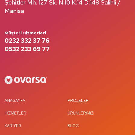
Şehitler Mh. 127 Sk. N:10 K:14 D:148 Salihli /
Manisa
Müşteri Hizmetleri
0232 332 37 76
0532 233 69 77
ANASAYFA
PROJELER
HIZMETLER
ÜRÜNLERIMIZ
KARIYER
BLOG