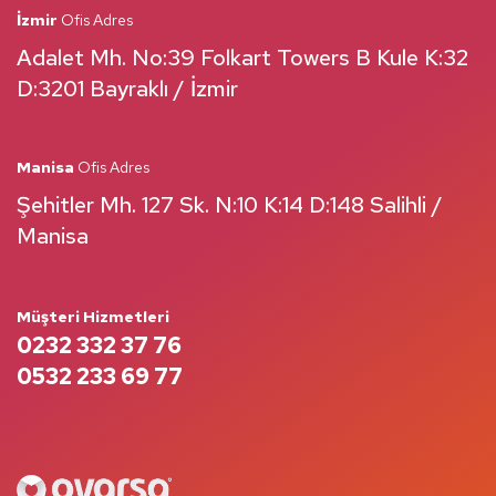
İzmir
Ofis Adres
Adalet Mh. No:39 Folkart Towers B Kule K:32
D:3201 Bayraklı / İzmir
Manisa
Ofis Adres
Şehitler Mh. 127 Sk. N:10 K:14 D:148 Salihli /
Manisa
Müşteri Hizmetleri
0232 332 37 76
0532 233 69 77