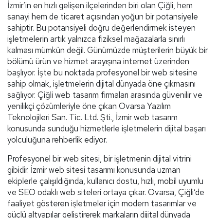
İzmir’in en hızlı gelişen ilçelerinden biri olan Çiğli, hem
sanayi hem de ticaret açısından yoğun bir potansiyele
sahiptir. Bu potansiyeli doğru değerlendirmek isteyen
işletmelerin artık yalnızca fiziksel mağazalarla sınırlı
kalması mümkün değil. Günümüzde müşterilerin büyük bir
bölümü ürün ve hizmet arayışına internet üzerinden
başlıyor. İşte bu noktada profesyonel bir web sitesine
sahip olmak, işletmelerin dijital dünyada öne çıkmasını
sağlıyor. Çiğli web tasarım firmaları arasında güvenilir ve
yenilikçi çözümleriyle öne çıkan Ovarsa Yazılım
Teknolojileri San. Tic. Ltd. Şti., İzmir web tasarım
konusunda sunduğu hizmetlerle işletmelerin dijital başarı
yolculuğuna rehberlik ediyor.
Profesyonel bir web sitesi, bir işletmenin dijital vitrini
gibidir. İzmir web sitesi tasarımı konusunda uzman
ekiplerle çalışıldığında, kullanıcı dostu, hızlı, mobil uyumlu
ve SEO odaklı web siteleri ortaya çıkar. Ovarsa, Çiğli’de
faaliyet gösteren işletmeler için modern tasarımlar ve
güçlü altyapılar geliştirerek markaların dijital dünyada