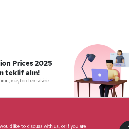
ion Prices 2025
in teklif alın!
durun, müşteri temsilsiniz
ould like to discuss with us, or if you are