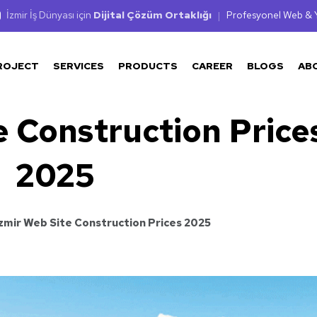
İzmir İş Dünyası için
Dijital Çözüm Ortaklığı
|
Profesyonel Web & Y
ROJECT
SERVICES
PRODUCTS
CAREER
BLOGS
AB
e Construction Price
2025
Izmir Web Site Construction Prices 2025