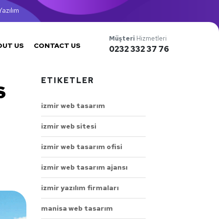
azılım
Müşteri
Hizmetleri
OUT US
CONTACT US
0232 332 37 76
ETIKETLER
s
izmir web tasarım
izmir web sitesi
izmir web tasarım ofisi
izmir web tasarım ajansı
izmir yazılım firmaları
manisa web tasarım