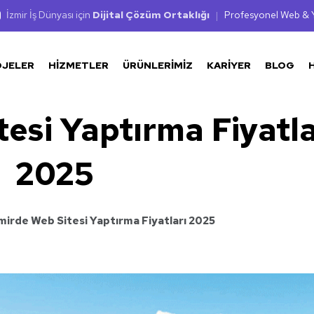
İzmir İş Dünyası için
Dijital Çözüm Ortaklığı
|
Profesyonel Web & Y
OJELER
HIZMETLER
ÜRÜNLERIMIZ
KARIYER
BLOG
tesi Yaptırma Fiyatla
2025
mirde Web Sitesi Yaptırma Fiyatları 2025