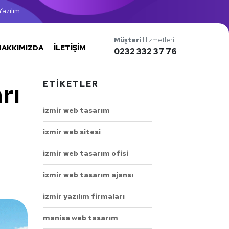
azılım
Müşteri
Hizmetleri
HAKKIMIZDA
İLETIŞIM
0232 332 37 76
ETIKETLER
rı
izmir web tasarım
izmir web sitesi
izmir web tasarım ofisi
izmir web tasarım ajansı
izmir yazılım firmaları
manisa web tasarım