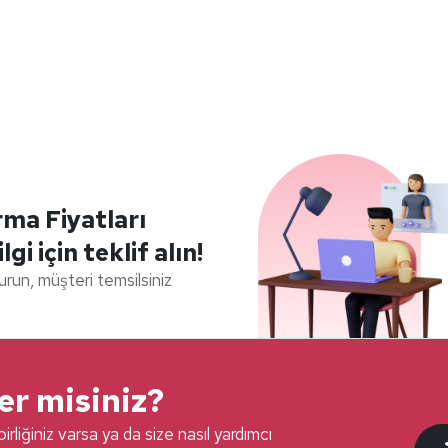
rma Fiyatları
lgi için teklif alın!
durun, müşteri temsilsiniz
ter misiniz?
irliğiniz varsa ya da size nasıl yardımcı