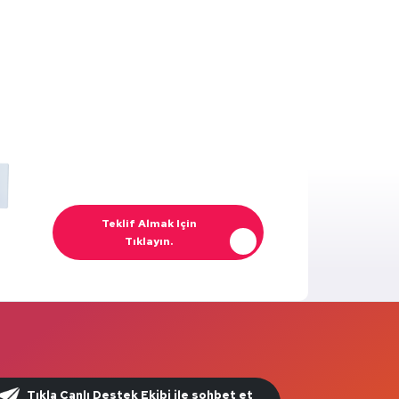
Teklif Almak Için
Tıklayın.
Tıkla Canlı Destek Ekibi ile sohbet et