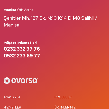
Manisa
Ofis Adres
Şehitler Mh. 127 Sk. N:10 K:14 D:148 Salihli /
Manisa
Müşteri Hizmetleri
0232 332 37 76
0532 233 69 77
ANASAYFA
PROJELER
HIZMETLER
ÜRÜNLERIMIZ