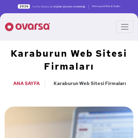
|
2026
Profesyonel Web & Yazılım
İzmir İş Dünyası için
Dijital Çözüm Ortaklığı
Karaburun Web Sitesi
Firmaları
ANA SAYFA
Karaburun Web Sitesi Firmaları