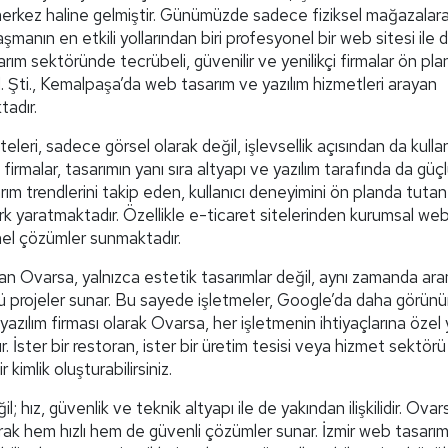
r merkez haline gelmiştir. Günümüzde sadece fiziksel mağazalar
manın en etkili yollarından biri profesyonel bir web sitesi ile di
ım sektöründe tecrübeli, güvenilir ve yenilikçi firmalar ön pla
td. Şti., Kemalpaşa’da web tasarım ve yazılım hizmetleri arayan
tadır.
iteleri, sadece görsel olarak değil, işlevsellik açısından da kullan
 firmalar, tasarımın yanı sıra altyapı ve yazılım tarafında da güç
m trendlerini takip eden, kullanıcı deneyimini ön planda tuta
fark yaratmaktadır. Özellikle e-ticaret sitelerinden kurumsal we
nel çözümler sunmaktadır.
an Ovarsa, yalnızca estetik tasarımlar değil, aynı zamanda ar
projeler sunar. Bu sayede işletmeler, Google’da daha görünü
 yazılım firması olarak Ovarsa, her işletmenin ihtiyaçlarına özel 
 İster bir restoran, ister bir üretim tesisi veya hizmet sektörü
 kimlik oluşturabilirsiniz.
l; hız, güvenlik ve teknik altyapı ile de yakından ilişkilidir. Ova
narak hem hızlı hem de güvenli çözümler sunar. İzmir web tasarı