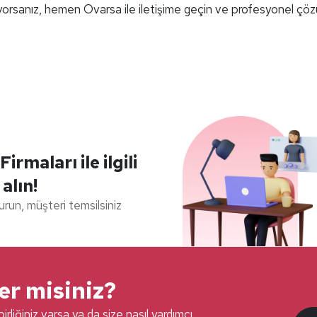
iyorsanız, hemen Ovarsa ile iletişime geçin ve profesyonel çö
maları ile ilgili
 alın!
durun, müşteri temsilsiniz
ter misiniz?
irliğiniz varsa ya da size nasıl yardımcı