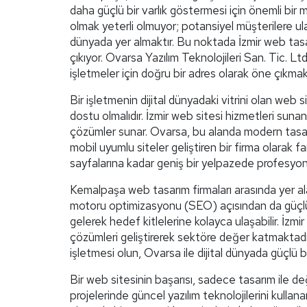
daha güçlü bir varlık göstermesi için önemli bi
olmak yeterli olmuyor; potansiyel müşterilere ulaş
dünyada yer almaktır. Bu noktada İzmir web tasar
çıkıyor. Ovarsa Yazılım Teknolojileri San. Tic. L
işletmeler için doğru bir adres olarak öne çıkmak
Bir işletmenin dijital dünyadaki vitrini olan web s
dostu olmalıdır. İzmir web sitesi hizmetleri sunan
çözümler sunar. Ovarsa, bu alanda modern tasarı
mobil uyumlu siteler geliştiren bir firma olarak 
sayfalarına kadar geniş bir yelpazede profesyo
Kemalpaşa web tasarım firmaları arasında yer al
motoru optimizasyonu (SEO) açısından da güçlü 
gelerek hedef kitlelerine kolayca ulaşabilir. İzmir
çözümleri geliştirerek sektöre değer katmaktadır.
işletmesi olun, Ovarsa ile dijital dünyada güçlü bir
Bir web sitesinin başarısı, sadece tasarım ile deği
projelerinde güncel yazılım teknolojilerini kulla