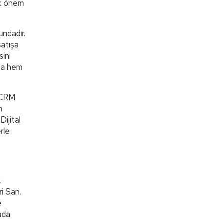
ük önem
undadır.
satışa
sini
ada hem
, CRM
n
ijital
rle
.
ri San.
e
yada