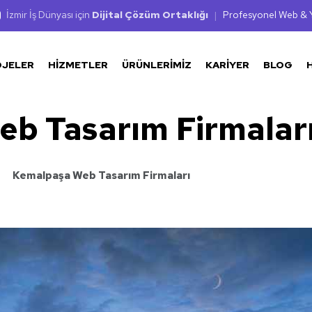
İzmir İş Dünyası için
Dijital Çözüm Ortaklığı
|
Profesyonel Web & Y
OJELER
HIZMETLER
ÜRÜNLERIMIZ
KARIYER
BLOG
b Tasarım Firmalar
Kemalpaşa Web Tasarım Firmaları