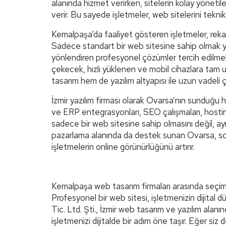
alanında hizmet verirken, sitelerin kolay yöneti
verir. Bu sayede işletmeler, web sitelerini teknik
Kemalpaşa’da faaliyet gösteren işletmeler, reka
Sadece standart bir web sitesine sahip olmak ye
yönlendiren profesyonel çözümler tercih edilmelidi
çekecek, hızlı yüklenen ve mobil cihazlara tam uy
tasarım hem de yazılım altyapısı ile uzun vadeli 
İzmir yazılım firması olarak Ovarsa’nın sunduğu h
ve ERP entegrasyonları, SEO çalışmaları, hosting
sadece bir web sitesine sahip olmasını değil, a
pazarlama alanında da destek sunan Ovarsa, so
işletmelerin online görünürlüğünü artırır.
Kemalpaşa web tasarım firmaları arasında seçim y
Profesyonel bir web sitesi, işletmenizin dijital d
Tic. Ltd. Şti., İzmir web tasarım ve yazılım alan
işletmenizi dijitalde bir adım öne taşır. Eğer siz 