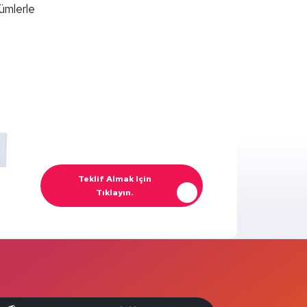
zümlerle
Teklif Almak Için
Tıklayın.