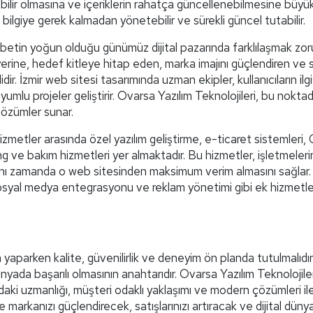
lebilir olmasına ve içeriklerin rahatça güncellenebilmesine büy
 bilgiye gerek kalmadan yönetebilir ve sürekli güncel tutabilir.
betin yoğun olduğu günümüz dijital pazarında farklılaşmak zor
rine, hedef kitleye hitap eden, marka imajını güçlendiren ve 
r. İzmir web sitesi tasarımında uzman ekipler, kullanıcıların ilgi
umlu projeler geliştirir. Ovarsa Yazılım Teknolojileri, bu nokt
çözümler sunar.
izmetler arasında özel yazılım geliştirme, e-ticaret sistemleri
 ve bakım hizmetleri yer almaktadır. Bu hizmetler, işletmeleri
ynı zamanda o web sitesinden maksimum verim almasını sağlar. D
syal medya entegrasyonu ve reklam yönetimi gibi ek hizmetle
aparken kalite, güvenilirlik ve deneyim ön planda tutulmalıdır
ünyada başarılı olmasının anahtarıdır. Ovarsa Yazılım Teknolojile
ındaki uzmanlığı, müşteri odaklı yaklaşımı ve modern çözümleri il
de markanızı güçlendirecek, satışlarınızı artıracak ve dijital dün