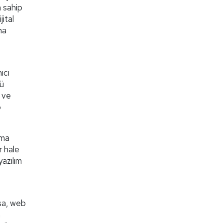
a sahip
jital
na
ıcı
lü
n ve
b
ama
r hale
yazılım
rsa, web
m