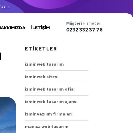
azılım
Müşteri
Hizmetleri
HAKKIMIZDA
İLETIŞIM
0232 332 37 76
ETIKETLER
ı
izmir web tasarım
izmir web sitesi
izmir web tasarım ofisi
izmir web tasarım ajansı
izmir yazılım firmaları
manisa web tasarım