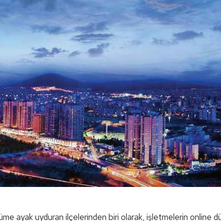
şüme ayak uyduran ilçelerinden biri olarak, işletmelerin online 