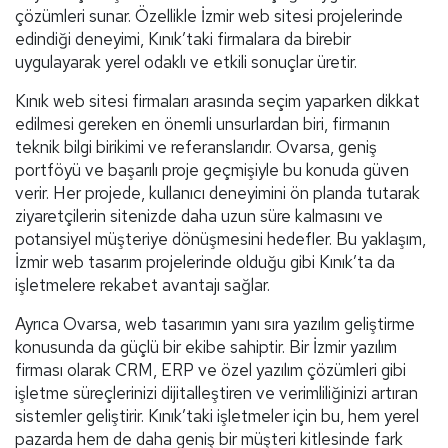
çözümleri sunar. Özellikle İzmir web sitesi projelerinde
edindiği deneyimi, Kınık’taki firmalara da birebir
uygulayarak yerel odaklı ve etkili sonuçlar üretir.
Kınık web sitesi firmaları arasında seçim yaparken dikkat
edilmesi gereken en önemli unsurlardan biri, firmanın
teknik bilgi birikimi ve referanslarıdır. Ovarsa, geniş
portföyü ve başarılı proje geçmişiyle bu konuda güven
verir. Her projede, kullanıcı deneyimini ön planda tutarak
ziyaretçilerin sitenizde daha uzun süre kalmasını ve
potansiyel müşteriye dönüşmesini hedefler. Bu yaklaşım,
İzmir web tasarım projelerinde olduğu gibi Kınık’ta da
işletmelere rekabet avantajı sağlar.
Ayrıca Ovarsa, web tasarımın yanı sıra yazılım geliştirme
konusunda da güçlü bir ekibe sahiptir. Bir İzmir yazılım
firması olarak CRM, ERP ve özel yazılım çözümleri gibi
işletme süreçlerinizi dijitalleştiren ve verimliliğinizi artıran
sistemler geliştirir. Kınık’taki işletmeler için bu, hem yerel
pazarda hem de daha geniş bir müşteri kitlesinde fark