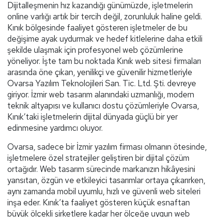
Dijitalleşmenin hız kazandığı günümüzde, işletmelerin
online varlığı artık bir tercih değil, zorunluluk haline geldi.
Kınık bölgesinde faaliyet gösteren işletmeler de bu
değişime ayak uydurmak ve hedef kitlelerine daha etkili
şekilde ulaşmak için profesyonel web çözümlerine
yöneliyor. İşte tam bu noktada Kınık web sitesi firmaları
arasında öne çıkan, yenilikçi ve güvenilir hizmetleriyle
Ovarsa Yazılım Teknolojileri San. Tic. Ltd. Şti. devreye
giriyor. İzmir web tasarım alanındaki uzmanlığı, modern
teknik altyapısı ve kullanıcı dostu çözümleriyle Ovarsa,
Kınık’taki işletmelerin dijital dünyada güçlü bir yer
edinmesine yardımcı oluyor.
Ovarsa, sadece bir İzmir yazılım firması olmanın ötesinde,
işletmelere özel stratejiler geliştiren bir dijital çözüm
ortağıdır. Web tasarım sürecinde markanızın hikâyesini
yansıtan, özgün ve etkileyici tasarımlar ortaya çıkarırken,
aynı zamanda mobil uyumlu, hızlı ve güvenli web siteleri
inşa eder. Kınık’ta faaliyet gösteren küçük esnaftan
büyük ölçekli şirketlere kadar her ölçeğe uygun web