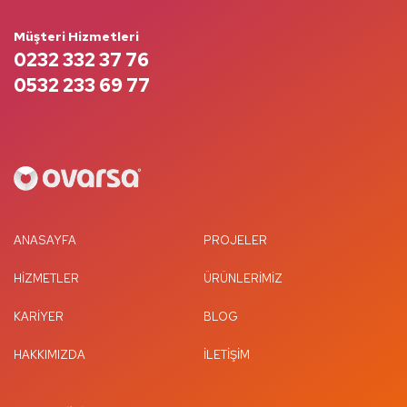
Müşteri Hizmetleri
0232 332 37 76
0532 233 69 77
ANASAYFA
PROJELER
HIZMETLER
ÜRÜNLERIMIZ
KARIYER
BLOG
HAKKIMIZDA
İLETIŞIM