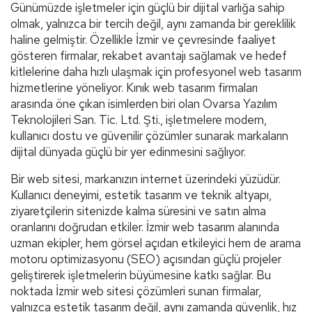
Günümüzde işletmeler için güçlü bir dijital varlığa sahip
olmak, yalnızca bir tercih değil, aynı zamanda bir gereklilik
haline gelmiştir. Özellikle İzmir ve çevresinde faaliyet
gösteren firmalar, rekabet avantajı sağlamak ve hedef
kitlelerine daha hızlı ulaşmak için profesyonel web tasarım
hizmetlerine yöneliyor. Kınık web tasarım firmaları
arasında öne çıkan isimlerden biri olan Ovarsa Yazılım
Teknolojileri San. Tic. Ltd. Şti., işletmelere modern,
kullanıcı dostu ve güvenilir çözümler sunarak markaların
dijital dünyada güçlü bir yer edinmesini sağlıyor.
Bir web sitesi, markanızın internet üzerindeki yüzüdür.
Kullanıcı deneyimi, estetik tasarım ve teknik altyapı,
ziyaretçilerin sitenizde kalma süresini ve satın alma
oranlarını doğrudan etkiler. İzmir web tasarım alanında
uzman ekipler, hem görsel açıdan etkileyici hem de arama
motoru optimizasyonu (SEO) açısından güçlü projeler
geliştirerek işletmelerin büyümesine katkı sağlar. Bu
noktada İzmir web sitesi çözümleri sunan firmalar,
yalnızca estetik tasarım değil, aynı zamanda güvenlik, hız