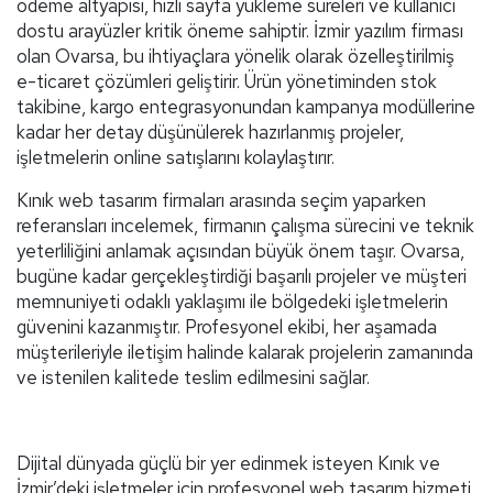
ödeme altyapısı, hızlı sayfa yükleme süreleri ve kullanıcı
dostu arayüzler kritik öneme sahiptir. İzmir yazılım firması
olan Ovarsa, bu ihtiyaçlara yönelik olarak özelleştirilmiş
e-ticaret çözümleri geliştirir. Ürün yönetiminden stok
takibine, kargo entegrasyonundan kampanya modüllerine
kadar her detay düşünülerek hazırlanmış projeler,
işletmelerin online satışlarını kolaylaştırır.
Kınık web tasarım firmaları arasında seçim yaparken
referansları incelemek, firmanın çalışma sürecini ve teknik
yeterliliğini anlamak açısından büyük önem taşır. Ovarsa,
bugüne kadar gerçekleştirdiği başarılı projeler ve müşteri
memnuniyeti odaklı yaklaşımı ile bölgedeki işletmelerin
güvenini kazanmıştır. Profesyonel ekibi, her aşamada
müşterileriyle iletişim halinde kalarak projelerin zamanında
ve istenilen kalitede teslim edilmesini sağlar.
Dijital dünyada güçlü bir yer edinmek isteyen Kınık ve
İzmir’deki işletmeler için profesyonel web tasarım hizmeti