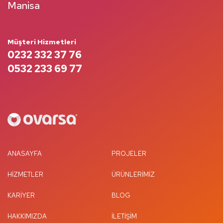
Manisa
Müşteri Hizmetleri
0232 332 37 76
0532 233 69 77
ANASAYFA
PROJELER
HIZMETLER
ÜRÜNLERIMIZ
KARIYER
BLOG
HAKKIMIZDA
İLETIŞIM