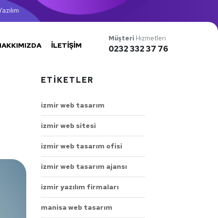
azılım
Müşteri
Hizmetleri
HAKKIMIZDA
İLETIŞIM
0232 332 37 76
ETIKETLER
izmir web tasarım
izmir web sitesi
izmir web tasarım ofisi
izmir web tasarım ajansı
izmir yazılım firmaları
manisa web tasarım