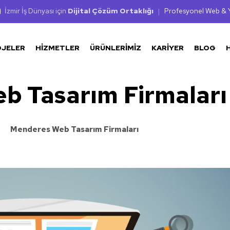
İzmir İş Dünyası için
Dijital Çözüm Ortaklığı
|
Profesyonel Web & Y
OJELER
HIZMETLER
ÜRÜNLERIMIZ
KARIYER
BLOG
b Tasarım Firmaları
Menderes Web Tasarım Firmaları