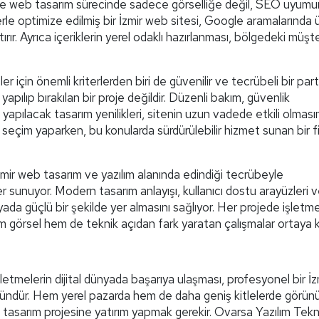
nle web tasarım sürecinde sadece görselliğe değil, SEO uyum
e optimize edilmiş bir İzmir web sitesi, Google aramalarında 
ırır. Ayrıca içeriklerin yerel odaklı hazırlanması, bölgedeki müşte
r için önemli kriterlerden biri de güvenilir ve tecrübeli bir par
yapılıp bırakılan bir proje değildir. Düzenli bakım, güvenlik
apılacak tasarım yenilikleri, sitenin uzun vadede etkili olmasın
seçim yaparken, bu konularda sürdürülebilir hizmet sunan bir f
 İzmir web tasarım ve yazılım alanında edindiği tecrübeyle
sunuyor. Modern tasarım anlayışı, kullanıcı dostu arayüzleri 
ünyada güçlü bir şekilde yer almasını sağlıyor. Her projede işletm
hem görsel hem de teknik açıdan fark yaratan çalışmalar ortaya 
tmelerin dijital dünyada başarıya ulaşması, profesyonel bir İz
ümkündür. Hem yerel pazarda hem de daha geniş kitlelerde görün
b tasarım projesine yatırım yapmak gerekir. Ovarsa Yazılım Tekno