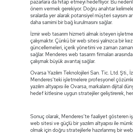
pazarlara da hitap etmeyi hedefliyor. Bu nede
önem vermek gerekiyor. Doğru anahtar kelimelerl
sıralarda yer alarak potansiyel müşteri sayısını art
daha samimi bir bağ kurulmasını sağlar.
İzmir web tasarım hizmeti almak isteyen işletmele
çalışmaktır. Çünkü bir web sitesi yalnızca bir kez 
güncellemeleri, içerik yönetimi ve zaman zaman y
sağlar. Menderes web tasarım firmaları arasında 
çalışmak büyük avantaj sağlar.
Ovarsa Yazılım Teknolojileri San. Tic. Ltd. Şti.,
Menderes’teki işletmelere profesyonel çözümler 
yazılım altyapısı ile Ovarsa, markaların dijital d
hedef kitlesine uygun stratejiler geliştirerek, 
Sonuç olarak, Menderes’te faaliyet gösteren işle
web sitesi ve güçlü bir yazılım altyapısı ile m
olmak için doğru stratejilerle hazırlanmış bir we