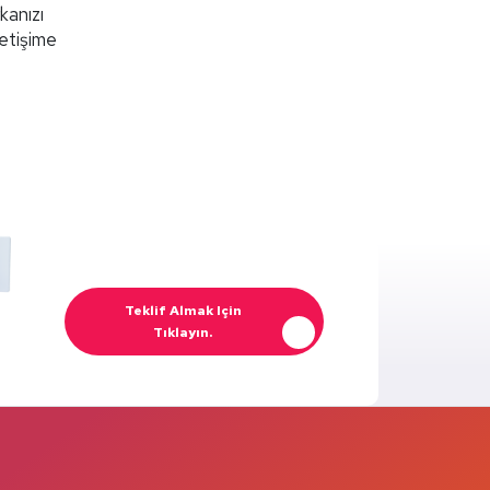
kanızı
letişime
Teklif Almak Için
Tıklayın.