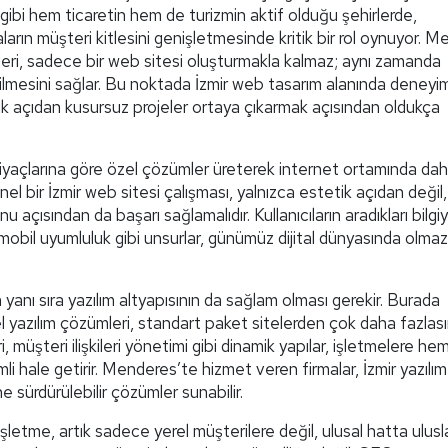
 gibi hem ticaretin hem de turizmin aktif olduğu şehirlerde,
arın müşteri kitlesini genişletmesinde kritik bir rol oynuyor. 
leri, sadece bir web sitesi oluşturmakla kalmaz; aynı zamanda
ilmesini sağlar. Bu noktada İzmir web tasarım alanında deneyiml
 açıdan kusursuz projeler ortaya çıkarmak açısından oldukça
tiyaçlarına göre özel çözümler üreterek internet ortamında da
el bir İzmir web sitesi çalışması, yalnızca estetik açıdan değil,
açısından da başarı sağlamalıdır. Kullanıcıların aradıkları bilgi
e mobil uyumluluk gibi unsurlar, günümüz dijital dünyasında olma
n yanı sıra yazılım altyapısının da sağlam olması gerekir. Burada
zel yazılım çözümleri, standart paket sitelerden çok daha fazlası
, müşteri ilişkileri yönetimi gibi dinamik yapılar, işletmelere he
li hale getirir. Menderes’te hizmet veren firmalar, İzmir yazılım
e sürdürülebilir çözümler sunabilir.
etme, artık sadece yerel müşterilere değil, ulusal hatta ulusl