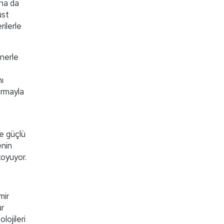
una da
üst
rilerle
tnerle
ı
irmayla
ve güçlü
enin
koyuyor.
mir
ür
lojileri