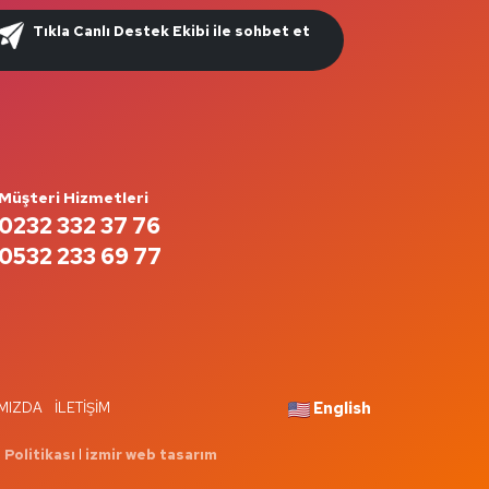
Tıkla Canlı Destek Ekibi ile sohbet et
Müşteri Hizmetleri
0232 332 37 76
0532 233 69 77
English
MIZDA
İLETIŞIM
 Politikası
I
izmir web tasarım