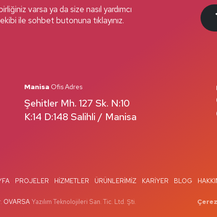
irliğiniz varsa ya da size nasıl yardımcı
ekibi ile sohbet butonuna tıklayınız.
Manisa
Ofis Adres
Şehitler Mh. 127 Sk. N:10
K:14 D:148 Salihli / Manisa
YFA
PROJELER
HIZMETLER
ÜRÜNLERIMIZ
KARIYER
BLOG
HAKKI
.
OVARSA
Yazılım Teknolojileri San. Tic. Ltd. Şti.
Çerez