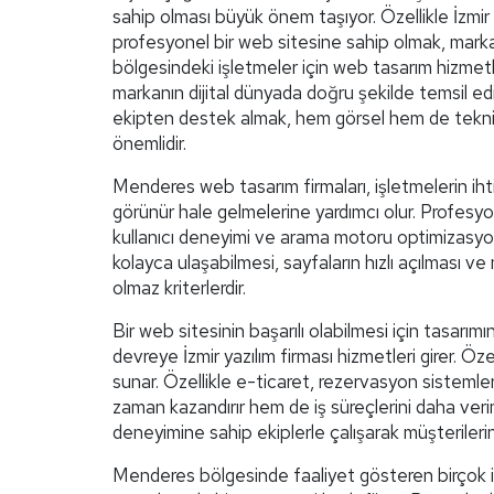
sahip olması büyük önem taşıyor. Özellikle İzmir
profesyonel bir web sitesine sahip olmak, markal
bölgesindeki işletmeler için web tasarım hizmet
markanın dijital dünyada doğru şekilde temsil ed
ekipten destek almak, hem görsel hem de teknik
önemlidir.
Menderes web tasarım firmaları, işletmelerin ih
görünür hale gelmelerine yardımcı olur. Profesyon
kullanıcı deneyimi ve arama motoru optimizasyonu 
kolayca ulaşabilmesi, sayfaların hızlı açılması v
olmaz kriterlerdir.
Bir web sitesinin başarılı olabilmesi için tasarımı
devreye İzmir yazılım firması hizmetleri girer. Ö
sunar. Özellikle e-ticaret, rezervasyon sistemleri
zaman kazandırır hem de iş süreçlerini daha verim
deneyimine sahip ekiplerle çalışarak müşterilerin
Menderes bölgesinde faaliyet gösteren birçok işl