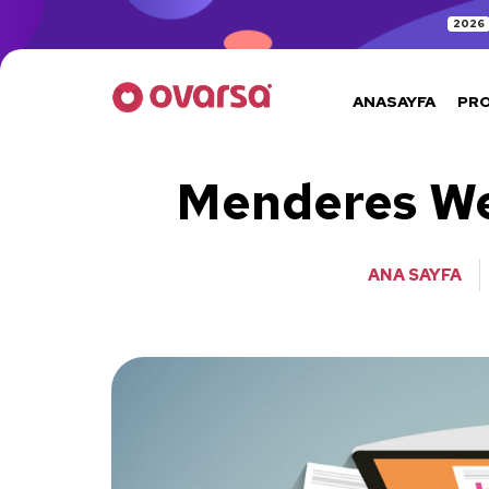
2026
ANASAYFA
PR
Menderes We
ANA SAYFA