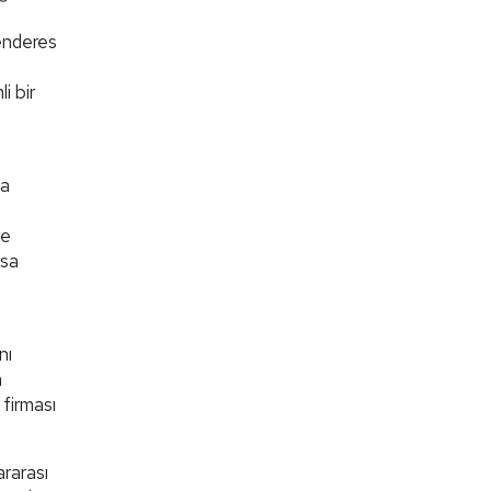
Menderes
i bir
ha
ye
zsa
nı
m
 firması
ararası