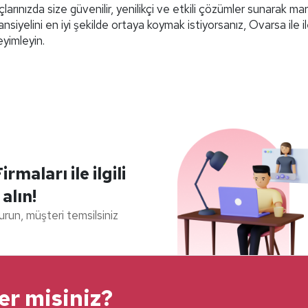
arınızda size güvenilir, yenilikçi ve etkili çözümler sunarak mar
ansiyelini en iyi şekilde ortaya koymak istiyorsanız, Ovarsa ile i
yimleyin.
aları ile ilgili
 alın!
durun, müşteri temsilsiniz
ter misiniz?