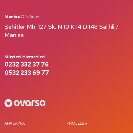
Manisa
Ofis Adres
Şehitler Mh. 127 Sk. N:10 K:14 D:148 Salihli /
Manisa
Müşteri Hizmetleri
0232 332 37 76
0532 233 69 77
ANASAYFA
PROJELER