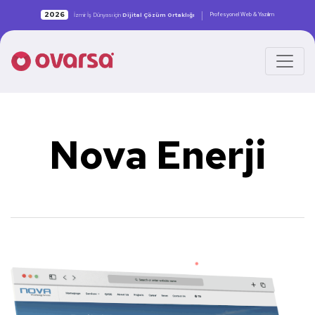
|
2026
Profesyonel Web & Yazılım
İzmir İş Dünyası için
Dijital Çözüm Ortaklığı
Nova Enerji