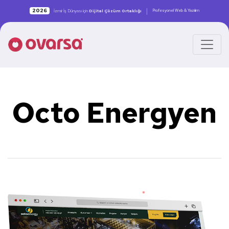
|
2026
Profesyonel Web & Yazılım
İzmir İş Dünyası için
Dijital Çözüm Ortaklığı
Octo Energyen