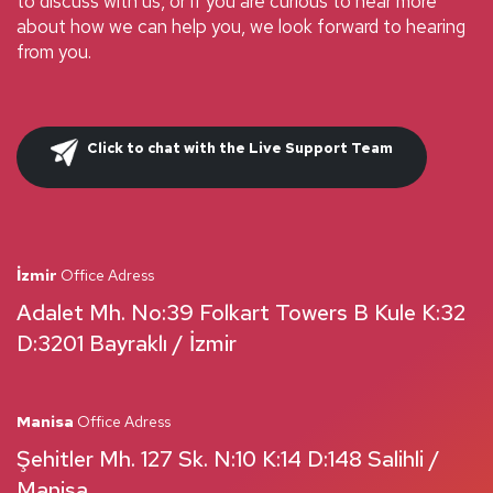
to discuss with us, or if you are curious to hear more
about how we can help you, we look forward to hearing
from you.
Click to chat with the Live Support Team
İzmir
Office Adress
Adalet Mh. No:39 Folkart Towers B Kule K:32
D:3201 Bayraklı / İzmir
Manisa
Office Adress
Şehitler Mh. 127 Sk. N:10 K:14 D:148 Salihli /
Manisa