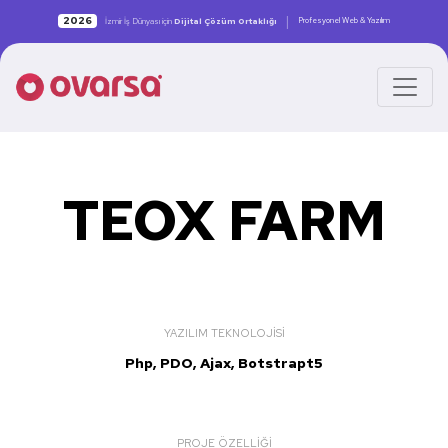
|
2026
Profesyonel Web & Yazılım
İzmir İş Dünyası için
Dijital Çözüm Ortaklığı
TEOX FARM
YAZILIM TEKNOLOJISI
Php, PDO, Ajax, Botstrapt5
PROJE ÖZELLIĞI