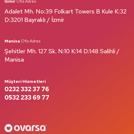
İzmir
Ofis Adres
Adalet Mh. No:39 Folkart Towers B Kule K:32
D:3201 Bayraklı / İzmir
Manisa
Ofis Adres
Şehitler Mh. 127 Sk. N:10 K:14 D:148 Salihli /
Manisa
Müşteri Hizmetleri
0232 332 37 76
0532 233 69 77