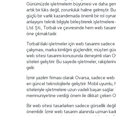
Günümüzde işletmelerin büyümesi ve daha geniş 
artık bir lüks değil, zorunluluk haline gelmiştir.
güçlü bir varlık kazandırmada önemli bir rol oyn
anlayışını teknik bilgiyle birleştirerek işletmeler
Ltd. Şti., Torbalı ve çevresinde hem web tasarım
öne çıkmaktadır.
Torbalı’daki işletmeler için web tasarımı sadece
çalışması, marka kimliğini güçlendirir, müşteri güv
web sitesi tasarımı konusunda deneyimli olan Ov
siteleri geliştirir. Bu sayede işletmeler, rakipl
gelir.
İzmir yazılım firması olarak Ovarsa, sadece web t
en güncel teknolojilerle geliştirir. Mobil uyumlu
siteleriyle işletmelere uzun vadeli başarı sağlar.
memnuniyetine verdiği önem ile dikkat çeken Ova
Bir web sitesi tasarlarken sadece görsellik deği
önemlidir. İzmir web tasarım alanında uzman kadr