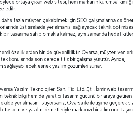
 Böylece ortaya çıkan web sitesi, hem markanın kurumsal kimliği
 edilir.
n daha fazla müşteri çekebilmek için SEO çalışmalarına da önem
orlarında üst sıralarda yer almanızı sağlayacak teknik optimiz
ık bir tasarıma sahip olmakla kalmaz, aynı zamanda hedef kitle
mli özelliklerden biri de güvenilirliktir. Ovarsa, müşteri verileri
stek konularında son derece titiz bir çalışma yürütür. Ayrıca,
m sağlayabilecek esnek yazılım çözümleri sunar.
arsa Yazılım Teknolojileri San. Tic. Ltd. Şti., İzmir web tasarım
em teknik bilgi hem de yaratıcı tasarım gücünü bir araya getiren 
 şekilde yer almasını istiyorsanız, Ovarsa ile iletişime geçerek s
 tasarım ve yazılım hizmetleriyle markanızı bir adım öne taşım