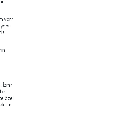
ni
 verir.
asyonu
niz
nin
, İzmir
bir
ize özel
ak için