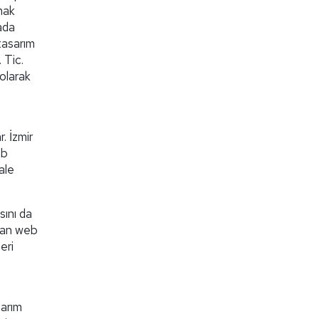
mak
yada
tasarım
 Tic.
 olarak
. İzmir
eb
ale
sını da
utan web
eri
sarım