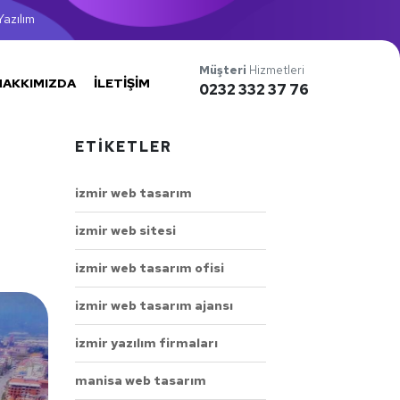
azılım
Müşteri
Hizmetleri
HAKKIMIZDA
İLETIŞIM
0232 332 37 76
ETIKETLER
izmir web tasarım
izmir web sitesi
izmir web tasarım ofisi
izmir web tasarım ajansı
izmir yazılım firmaları
manisa web tasarım