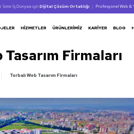
İzmir İş Dünyası için
Dijital Çözüm Ortaklığı
|
Profesyonel Web & Y
OJELER
HIZMETLER
ÜRÜNLERIMIZ
KARIYER
BLOG
 Tasarım Firmaları
Torbalı Web Tasarım Firmaları