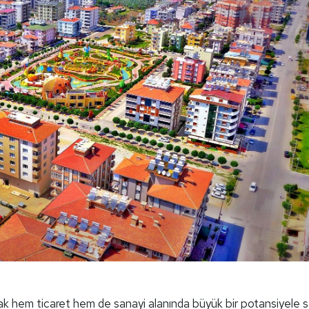
olarak hem ticaret hem de sanayi alanında büyük bir potansiyele sa