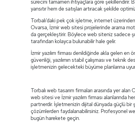
sürecini tamamen ihtiyaçlara göre şekillendirir.
yansıtır hem de satışları artıracak şekilde optimize
Torbalı’daki pek çok işletme, internet üzerinde
Ovarsa, İzmir web sitesi projelerinde arama mot
da gerçekleştirir. Böylece web siteniz sadece ş
tarafından kolayca bulunabilir hale gelir.
İzmir yazılım firması denildiğinde akla gelen en öne
güvenliği, yazılımın stabil çalışması ve teknik de
işletmenizin gelecekteki büyüme planlarına uyu
Torbalı web tasarım firmaları arasında yer alan Ov
web sitesi ve İzmir yazılım firması alanlarında h
partnerdir. İşletmenizin dijital dünyada güçlü bir
çözümlerden faydalanabilirsiniz. Profesyonel web
bugün harekete geçin.