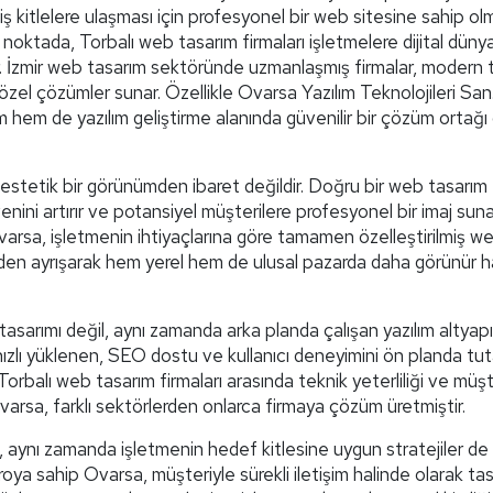
kitlelere ulaşması için profesyonel bir web sitesine sahip ol
 Bu noktada, Torbalı web tasarım firmaları işletmelere dijital dün
ar. İzmir web tasarım sektöründe uzmanlaşmış firmalar, modern 
e özel çözümler sunar. Özellikle Ovarsa Yazılım Teknolojileri San.
 hem de yazılım geliştirme alanında güvenilir bir çözüm ortağı
 estetik bir görünümden ibaret değildir. Doğru bir web tasarım
enini artırır ve potansiyel müşterilere profesyonel bir imaj sunar
arsa, işletmenin ihtiyaçlarına göre tamamen özelleştirilmiş w
erinden ayrışarak hem yerel hem de ulusal pazarda daha görünür h
asarımı değil, aynı zamanda arka planda çalışan yazılım altyapı
, hızlı yüklenen, SEO dostu ve kullanıcı deneyimini ön planda t
 Torbalı web tasarım firmaları arasında teknik yeterliliği ve müşt
rsa, farklı sektörlerden onlarca firmaya çözüm üretmiştir.
l, aynı zamanda işletmenin hedef kitlesine uygun stratejiler de
oya sahip Ovarsa, müşteriyle sürekli iletişim halinde olarak ta