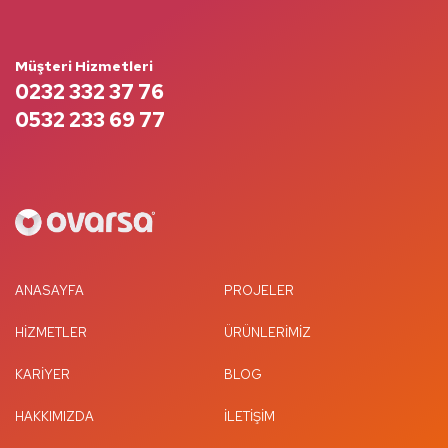
Müşteri Hizmetleri
0232 332 37 76
0532 233 69 77
ANASAYFA
PROJELER
HIZMETLER
ÜRÜNLERIMIZ
KARIYER
BLOG
HAKKIMIZDA
İLETIŞIM