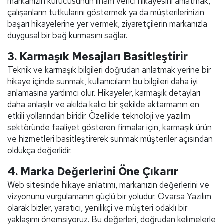
markanızın kurucusunun ilham verici hikayesini anlatmak,
çalışanların tutkularını göstermek ya da müşterilerinizin
başarı hikayelerine yer vermek, ziyaretçilerin markanızla
duygusal bir bağ kurmasını sağlar.
3.
Karmaşık Mesajları Basitleştirir
Teknik ve karmaşık bilgileri doğrudan anlatmak yerine bir
hikaye içinde sunmak, kullanıcıların bu bilgileri daha iyi
anlamasına yardımcı olur. Hikayeler, karmaşık detayları
daha anlaşılır ve akılda kalıcı bir şekilde aktarmanın en
etkili yollarından biridir. Özellikle teknoloji ve yazılım
sektöründe faaliyet gösteren firmalar için, karmaşık ürün
ve hizmetleri basitleştirerek sunmak müşteriler açısından
oldukça değerlidir.
4.
Marka Değerlerini Öne Çıkarır
Web sitesinde hikaye anlatımı, markanızın değerlerini ve
vizyonunu vurgulamanın güçlü bir yoludur. Ovarsa Yazılım
olarak bizler, yaratıcı, yenilikçi ve müşteri odaklı bir
yaklaşımı önemsiyoruz. Bu değerleri, doğrudan kelimelerle